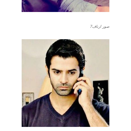
صور ارناف7