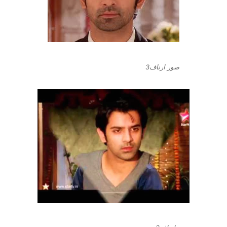
صور ارناف3