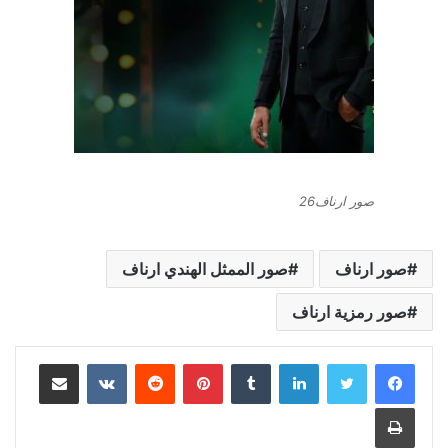
صور ارناف26
صور ارناف
صور الممثل الهندي ارناف
صور رمزية ارناف
لينكدإن
بينتيريست
مشاركة عبر البريد
طباعة