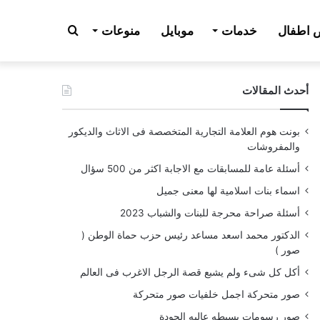
بحث
اطفال
خدمات
موبايل
منوعات
أحدث المقالات
عن
بونت هوم العلامة التجارية المتخصصة فى الاثاث والديكور
والمفروشات
أسئلة عامة للمسابقات مع الاجابة اكثر من 500 سؤال
اسماء بنات اسلامية لها معنى جميل
أسئلة صراحة محرجة للبنات والشباب 2023
الدكتور محمد اسعد مساعد رئيس حزب حماة الوطن (
صور )
أكل كل شىء ولم يشبع قصة الرجل الاغرب فى العالم
صور متحركة اجمل خلفيات صور متحركة
صور رسومات بسيطه عاليه الجودة