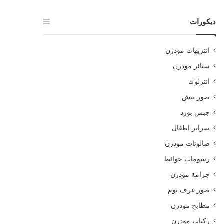
ديكورات
انتريهات مودرن
ستائر مودرن
انترلوك
صور نيش
جبس بورد
سراير اطفال
صالونات مودرن
رسومات حوائط
جزامة مودرن
صور غرف نوم
مطابخ مودرن
ركنات مودرن