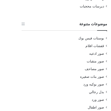
ديرسات محجبات
موضوعات متنوعة
بوستات فيس بوك
قفشات افلام
صور ادعيه
صور منقبات
صور مصاحف
صور بنات صغيره
صور بوكيه ورد
بدل رجالي
صور ورد
صور اطفال