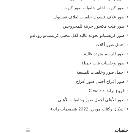
صور كيوت احلى خلفيات صور كيوت
صور غلاف فيسوك خلفيات لغلاف فيسبوك
صور قلب مكسور حزينة للمجروحين
صور كريستيانو بجودة عاليه لكل محبي كريستيانو رونالدو
اجمل صور أكلات
صور للرسم بجودة عالية
صور وخلفيات بنات جميلة
أجمل صور وخلفيات للطبيعة
صور أفراح أجمل صور أفراح
فروع براند LC waikiki
صور الأهلي أجمل صور وخلفيات للأهلي
اشكال ركنات مودرن 2022 بتصميمات رائعة
خلفيات