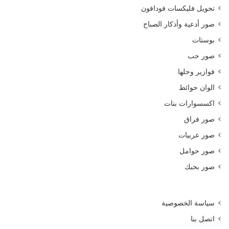
تحويل فليكسات فودافون
صور أدعية وأذكار الصباح
بوستات
صور حب
فوازير وحلها
الوان حوائط
اكسسوارات بنات
صور فراق
صور عربيات
صور حوامل
صور بحبك
سياسة الخصوصية
اتصل بنا