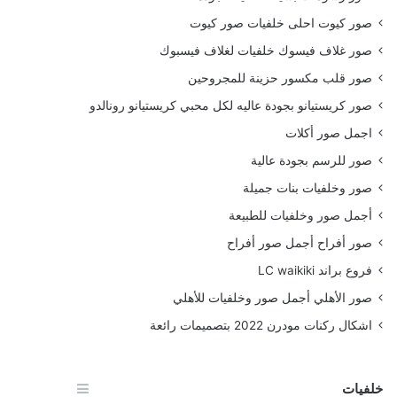
صور كيوت احلى خلفيات صور كيوت
صور غلاف فيسوك خلفيات لغلاف فيسبوك
صور قلب مكسور حزينة للمجروحين
صور كريستيانو بجودة عاليه لكل محبي كريستيانو رونالدو
اجمل صور أكلات
صور للرسم بجودة عالية
صور وخلفيات بنات جميلة
أجمل صور وخلفيات للطبيعة
صور أفراح أجمل صور أفراح
فروع براند LC waikiki
صور الأهلي أجمل صور وخلفيات للأهلي
اشكال ركنات مودرن 2022 بتصميمات رائعة
خلفيات