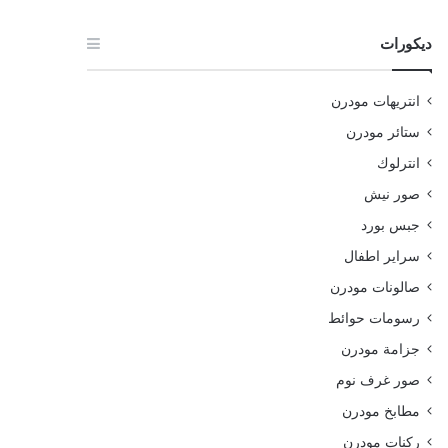
ديكورات
انتريهات مودرن
ستائر مودرن
انترلوك
صور نيش
جبس بورد
سراير اطفال
صالونات مودرن
رسومات حوائط
جزامة مودرن
صور غرف نوم
مطابخ مودرن
ركنات مودرن