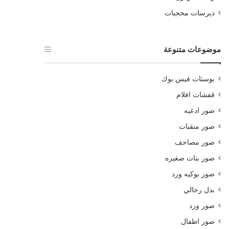
ديرسات محجبات
موضوعات متنوعة
بوستات فيس بوك
قفشات افلام
صور ادعيه
صور منقبات
صور مصاحف
صور بنات صغيره
صور بوكيه ورد
بدل رجالي
صور ورد
صور اطفال