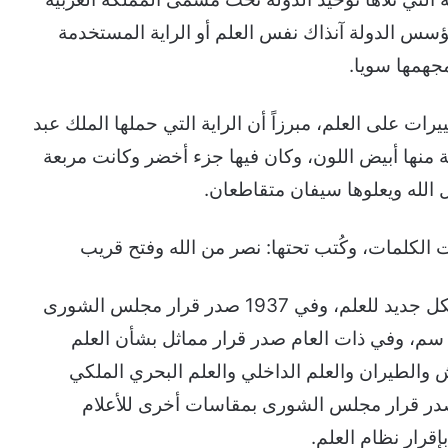
سس الدولة آنذاك نفس العلم أو الراية المستخدمة
مجهمها سويا.
ال تغييرات على العلم، مبرزاً أن الراية التي حملها الملك عبد
ة منها أبيض اللون، وكان فيها جزء أخضر وكانت مربعة
 الله ويعلوها سيفان متقاطعان.
ت الكلمات، وكُتب تحتها: نصر من الله وفتح قريب
وفي عام 1925 أمر الملك عبد العزيز بصياغة شكل جديد للعلم، وفي 1937 صدر قرار مجلس الشورى
إقرار مقاس العلم بطول 150 سم وعرض 100 سم، وفي ذات العام صدر قرار مماثل بشأن العلم
والطيران والعلم الداخلي والعلم البحري الملكي
ودي والعلم البحري التجاري، وعام 1952 صدر قرار مجلس الشورى بمقاسات أخرى للأعلام