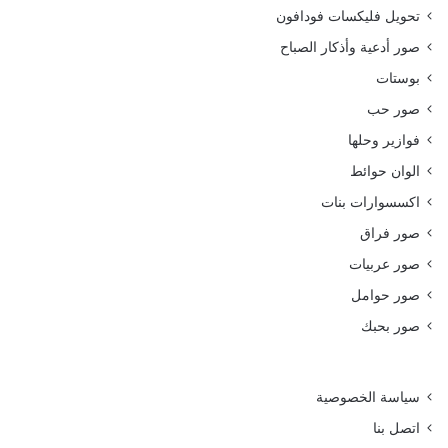
تحويل فليكسات فودافون
صور أدعية وأذكار الصباح
بوستات
صور حب
فوازير وحلها
الوان حوائط
اكسسوارات بنات
صور فراق
صور عربيات
صور حوامل
صور بحبك
سياسة الخصوصية
اتصل بنا