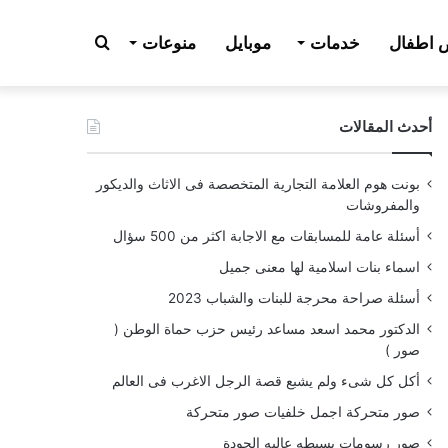
بحث
اطفال
خدمات
موبايل
منوعات
أحدث المقالات
عن
بونت هوم العلامة التجارية المتخصصة فى الاثاث والديكور
والمفروشات
أسئلة عامة للمسابقات مع الاجابة اكثر من 500 سؤال
اسماء بنات اسلامية لها معنى جميل
أسئلة صراحة محرجة للبنات والشباب 2023
الدكتور محمد اسعد مساعد رئيس حزب حماة الوطن (
صور )
أكل كل شىء ولم يشبع قصة الرجل الاغرب فى العالم
صور متحركة اجمل خلفيات صور متحركة
صور رسومات بسيطه عاليه الجودة