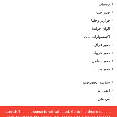
بوستات
صور حب
فوازير وحلها
الوان حوائط
اكسسوارات بنات
صور فراق
صور عربيات
صور حوامل
صور بحبك
سياسة الخصوصية
اتصل بنا
من نحن
Jannah Theme
License is not validated, Go to the theme options