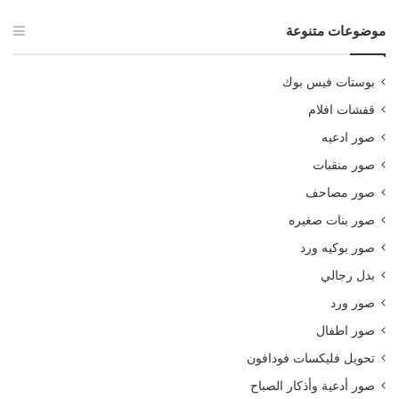
موضوعات متنوعة
بوستات فيس بوك
قفشات افلام
صور ادعيه
صور منقبات
صور مصاحف
صور بنات صغيره
صور بوكيه ورد
بدل رجالي
صور ورد
صور اطفال
تحويل فليكسات فودافون
صور أدعية وأذكار الصباح