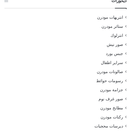
ديكورات
انتريهات مودرن
ستائر مودرن
انترلوك
صور نيش
جبس بورد
سراير اطفال
صالونات مودرن
رسومات حوائط
جزامة مودرن
صور غرف نوم
مطابخ مودرن
ركنات مودرن
ديرسات محجبات