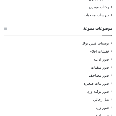
ركنات مودرن
ديرسات محجبات
موضوعات متنوعة
بوستات فيس بوك
قفشات افلام
صور ادعيه
صور منقبات
صور مصاحف
صور بنات صغيره
صور بوكيه ورد
بدل رجالي
صور ورد
صور اطفال