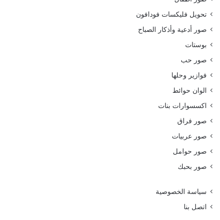
تحويل فليكسات فودافون
صور أدعية وأذكار الصباح
بوستات
صور حب
فوازير وحلها
الوان حوائط
اكسسوارات بنات
صور فراق
صور عربيات
صور حوامل
صور بحبك
سياسة الخصوصية
اتصل بنا