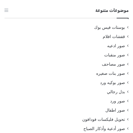
موضوعات متنوعة
بوستات فيس بوك
قفشات افلام
صور ادعيه
صور منقبات
صور مصاحف
صور بنات صغيره
صور بوكيه ورد
بدل رجالي
صور ورد
صور اطفال
تحويل فليكسات فودافون
صور أدعية وأذكار الصباح