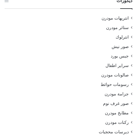
ديكورات
انتريهات مودرن
ستائر مودرن
انترلوك
صور نيش
جبس بورد
سراير اطفال
صالونات مودرن
رسومات حوائط
جزامة مودرن
صور غرف نوم
مطابخ مودرن
ركنات مودرن
ديرسات محجبات