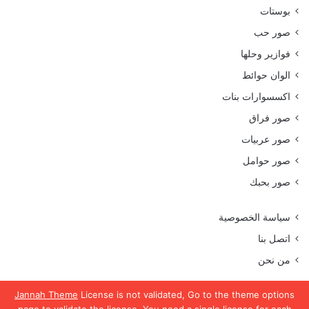
بوستات
صور حب
فوازير وحلها
الوان حوائط
اكسسوارات بنات
صور فراق
صور عربيات
صور حوامل
صور بحبك
سياسة الخصوصية
اتصل بنا
من نحن
Jannah Theme
License is not validated, Go to the theme options