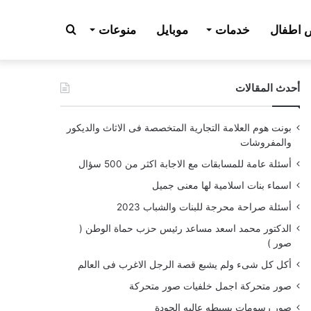
بحث
اطفال
خدمات
موبايل
منوعات
أحدث المقالات
عن
بونت هوم العلامة التجارية المتخصصة فى الاثاث والديكور
والمفروشات
أسئلة عامة للمسابقات مع الاجابة اكثر من 500 سؤال
اسماء بنات اسلامية لها معنى جميل
أسئلة صراحة محرجة للبنات والشباب 2023
الدكتور محمد اسعد مساعد رئيس حزب حماة الوطن (
صور )
أكل كل شىء ولم يشبع قصة الرجل الاغرب فى العالم
صور متحركة اجمل خلفيات صور متحركة
صور رسومات بسيطه عاليه الجودة