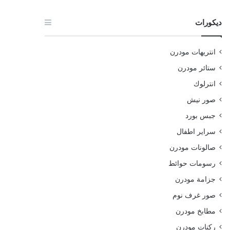
ديكورات
انتريهات مودرن
ستائر مودرن
انترلوك
صور نيش
جبس بورد
سراير اطفال
صالونات مودرن
رسومات حوائط
جزامة مودرن
صور غرف نوم
مطابخ مودرن
ركنات مودرن