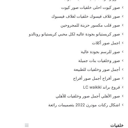
صور كيوت احلى خلفيات صور كيوت
صور غلاف فيسوك خلفيات لغلاف فيسبوك
صور قلب مكسور حزينة للمجروحين
صور كريستيانو بجودة عاليه لكل محبي كريستيانو رونالدو
اجمل صور أكلات
صور للرسم بجودة عالية
صور وخلفيات بنات جميلة
أجمل صور وخلفيات للطبيعة
صور أفراح أجمل صور أفراح
فروع براند LC waikiki
صور الأهلي أجمل صور وخلفيات للأهلي
اشكال ركنات مودرن 2022 بتصميمات رائعة
خلفيات