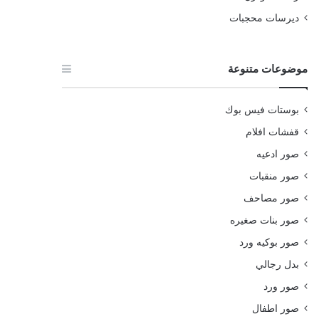
ديرسات محجبات
موضوعات متنوعة
بوستات فيس بوك
قفشات افلام
صور ادعيه
صور منقبات
صور مصاحف
صور بنات صغيره
صور بوكيه ورد
بدل رجالي
صور ورد
صور اطفال