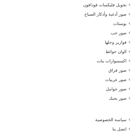
تحويل فليكسات فودافون
صور أدعية وأذكار الصباح
بوستات
صور حب
فوازير وحلها
الوان حوائط
اكسسوارات بنات
صور فراق
صور عربيات
صور حوامل
صور بحبك
سياسة الخصوصية
اتصل بنا