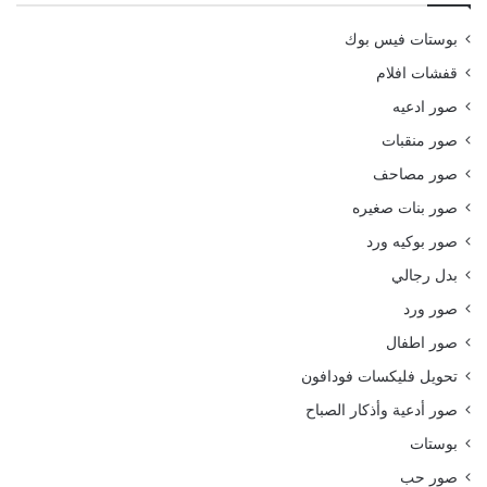
بوستات فيس بوك
قفشات افلام
صور ادعيه
صور منقبات
صور مصاحف
صور بنات صغيره
صور بوكيه ورد
بدل رجالي
صور ورد
صور اطفال
تحويل فليكسات فودافون
صور أدعية وأذكار الصباح
بوستات
صور حب