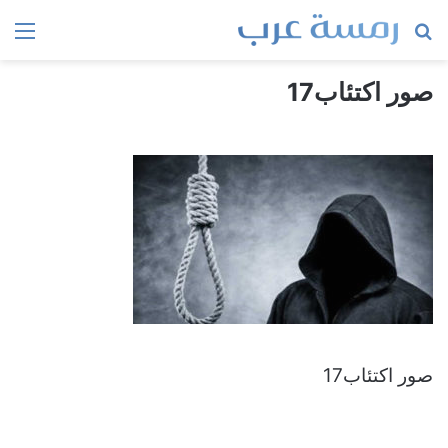
بحث
الق
عن
صور اكتئاب17
صور اكتئاب17