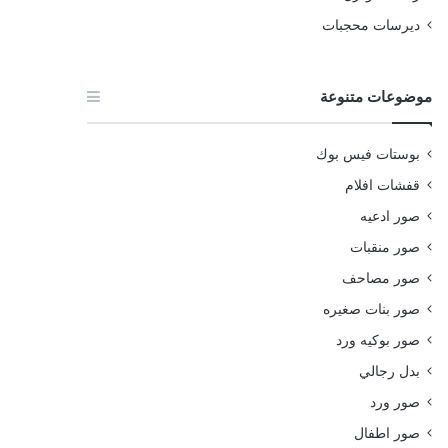
ديرسات محجبات
موضوعات متنوعة
بوستات فيس بوك
قفشات افلام
صور ادعيه
صور منقبات
صور مصاحف
صور بنات صغيره
صور بوكيه ورد
بدل رجالي
صور ورد
صور اطفال