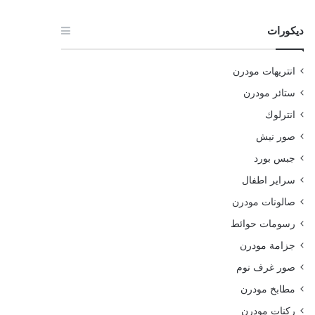
ديكورات
انتريهات مودرن
ستائر مودرن
انترلوك
صور نيش
جبس بورد
سراير اطفال
صالونات مودرن
رسومات حوائط
جزامة مودرن
صور غرف نوم
مطابخ مودرن
ركنات مودرن