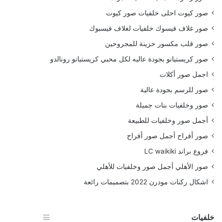
صور كيوت احلى خلفيات صور كيوت
صور غلاف فيسوك خلفيات لغلاف فيسبوك
صور قلب مكسور حزينة للمجروحين
صور كريستيانو بجودة عاليه لكل محبي كريستيانو رونالدو
اجمل صور أكلات
صور للرسم بجودة عالية
صور وخلفيات بنات جميلة
أجمل صور وخلفيات للطبيعة
صور أفراح أجمل صور أفراح
فروع براند LC waikiki
صور الأهلي أجمل صور وخلفيات للأهلي
اشكال ركنات مودرن 2022 بتصميمات رائعة
خلفيات