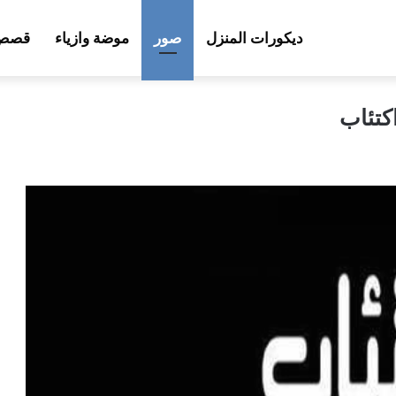
ديكورات المنزل
صور
موضة وازياء
قصص 
كتئاب