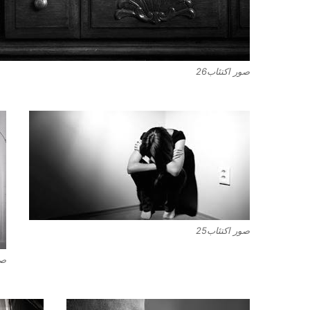
صور اكتئاب26
صور اكتئاب25
صو