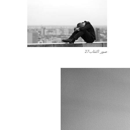
صور اكتئاب27