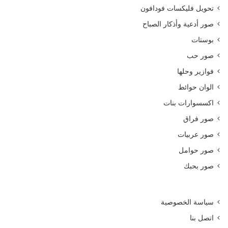
تحويل فليكسات فودافون
صور أدعية وأذكار الصباح
بوستات
صور حب
فوازير وحلها
الوان حوائط
اكسسوارات بنات
صور فراق
صور عربيات
صور حوامل
صور بحبك
سياسة الخصوصية
اتصل بنا