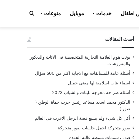
بحث
اطفال
خدمات
موبايل
منوعات
أحدث المقالات
عن
بونت هوم العلامة التجارية المتخصصة فى الاثاث والديكور
والمفروشات
أسئلة عامة للمسابقات مع الاجابة اكثر من 500 سؤال
اسماء بنات اسلامية لها معنى جميل
أسئلة صراحة محرجة للبنات والشباب 2023
الدكتور محمد اسعد مساعد رئيس حزب حماة الوطن (
صور )
أكل كل شىء ولم يشبع قصة الرجل الاغرب فى العالم
صور متحركة اجمل خلفيات صور متحركة
صور رسومات بسيطه عاليه الجودة