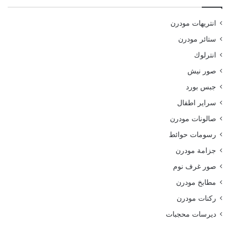
انتريهات مودرن
ستائر مودرن
انترلوك
صور نيش
جبس بورد
سراير اطفال
صالونات مودرن
رسومات حوائط
جزامة مودرن
صور غرف نوم
مطابخ مودرن
ركنات مودرن
ديرسات محجبات