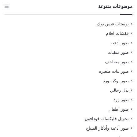
موضوعات متنوعة
بوستات فيس بوك
قفشات افلام
صور ادعيه
صور منقبات
صور مصاحف
صور بنات صغيره
صور بوكيه ورد
بدل رجالي
صور ورد
صور اطفال
تحويل فليكسات فودافون
صور أدعية وأذكار الصباح