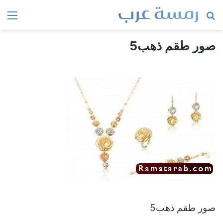
بحث
الق
عن
صور طقم ذهب5
صور طقم ذهب5