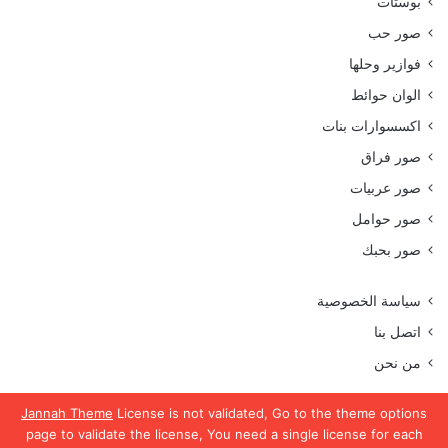
بوستات
صور حب
فوازير وحلها
الوان حوائط
اكسسوارات بنات
صور فراق
صور عربيات
صور حوامل
صور بحبك
سياسة الخصوصية
اتصل بنا
من نحن
Jannah Theme
License is not validated, Go to the theme options
page to validate the license, You need a single license for each
جميع الحقوق محفوظة موقع رمسة عرب 2023