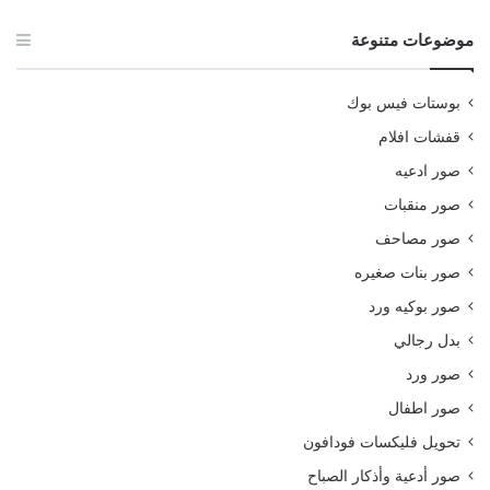
موضوعات متنوعة
بوستات فيس بوك
قفشات افلام
صور ادعيه
صور منقبات
صور مصاحف
صور بنات صغيره
صور بوكيه ورد
بدل رجالي
صور ورد
صور اطفال
تحويل فليكسات فودافون
صور أدعية وأذكار الصباح