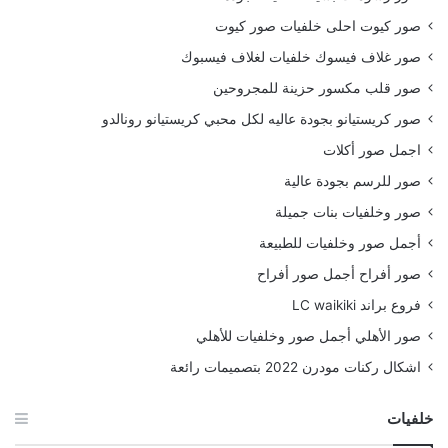
صور كيوت احلى خلفيات صور كيوت
صور غلاف فيسوك خلفيات لغلاف فيسبوك
صور قلب مكسور حزينة للمجروحين
صور كريستيانو بجودة عاليه لكل محبي كريستيانو رونالدو
اجمل صور أكلات
صور للرسم بجودة عالية
صور وخلفيات بنات جميلة
أجمل صور وخلفيات للطبيعة
صور أفراح أجمل صور أفراح
فروع براند LC waikiki
صور الأهلي أجمل صور وخلفيات للأهلي
اشكال ركنات مودرن 2022 بتصميمات رائعة
خلفيات