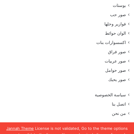
بوستات
صور حب
فوازير وحلها
الوان حوائط
اكسسوارات بنات
صور فراق
صور عربيات
صور حوامل
صور بحبك
سياسة الخصوصية
اتصل بنا
من نحن
Jannah Theme
License is not validated, Go to the theme options