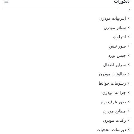
ديكورات
انتريهات مودرن
ستائر مودرن
انترلوك
صور نيش
جبس بورد
سراير اطفال
صالونات مودرن
رسومات حوائط
جزامة مودرن
صور غرف نوم
مطابخ مودرن
ركنات مودرن
ديرسات محجبات