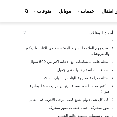
بحث
اطفال
خدمات
موبايل
منوعات
أحدث المقالات
عن
بونت هوم العلامة التجارية المتخصصة فى الاثاث والديكور
والمفروشات
أسئلة عامة للمسابقات مع الاجابة اكثر من 500 سؤال
اسماء بنات اسلامية لها معنى جميل
أسئلة صراحة محرجة للبنات والشباب 2023
الدكتور محمد اسعد مساعد رئيس حزب حماة الوطن (
صور )
أكل كل شىء ولم يشبع قصة الرجل الاغرب فى العالم
صور متحركة اجمل خلفيات صور متحركة
صور رسومات بسيطه عاليه الجودة