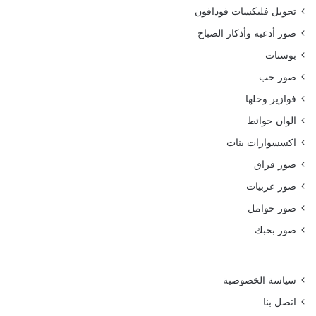
تحويل فليكسات فودافون
صور أدعية وأذكار الصباح
بوستات
صور حب
فوازير وحلها
الوان حوائط
اكسسوارات بنات
صور فراق
صور عربيات
صور حوامل
صور بحبك
سياسة الخصوصية
اتصل بنا