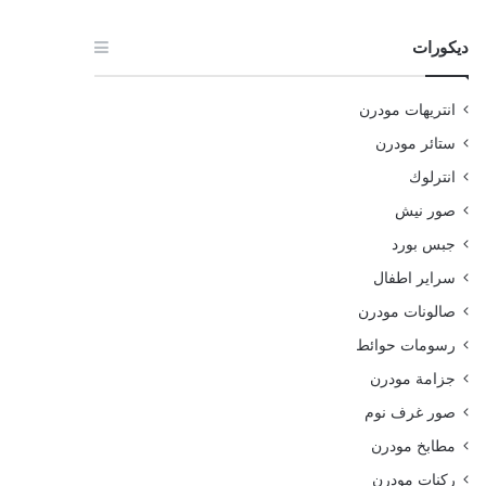
ديكورات
انتريهات مودرن
ستائر مودرن
انترلوك
صور نيش
جبس بورد
سراير اطفال
صالونات مودرن
رسومات حوائط
جزامة مودرن
صور غرف نوم
مطابخ مودرن
ركنات مودرن