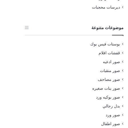
ديرسات محجبات
موضوعات متنوعة
بوستات فيس بوك
قفشات افلام
صور ادعيه
صور منقبات
صور مصاحف
صور بنات صغيره
صور بوكيه ورد
بدل رجالي
صور ورد
صور اطفال