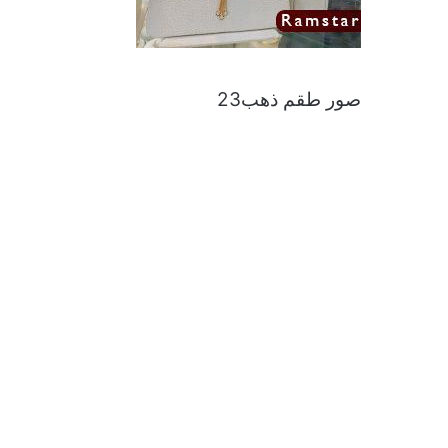
صور طقم ذهب23