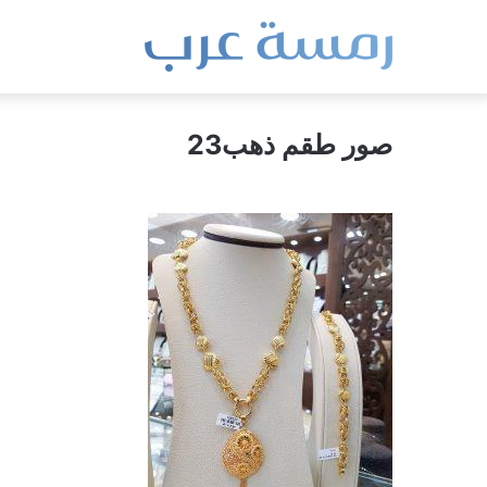
صور طقم ذهب23