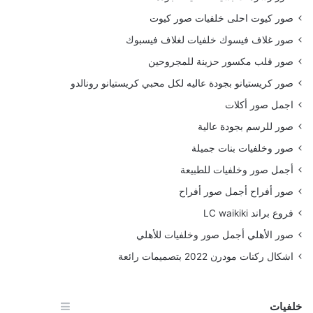
صور كيوت احلى خلفيات صور كيوت
صور غلاف فيسوك خلفيات لغلاف فيسبوك
صور قلب مكسور حزينة للمجروحين
صور كريستيانو بجودة عاليه لكل محبي كريستيانو رونالدو
اجمل صور أكلات
صور للرسم بجودة عالية
صور وخلفيات بنات جميلة
أجمل صور وخلفيات للطبيعة
صور أفراح أجمل صور أفراح
فروع براند LC waikiki
صور الأهلي أجمل صور وخلفيات للأهلي
اشكال ركنات مودرن 2022 بتصميمات رائعة
خلفيات