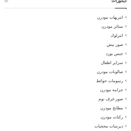
ديكورات
انتريهات مودرن
ستائر مودرن
انترلوك
صور نيش
جبس بورد
سراير اطفال
صالونات مودرن
رسومات حوائط
جزامة مودرن
صور غرف نوم
مطابخ مودرن
ركنات مودرن
ديرسات محجبات