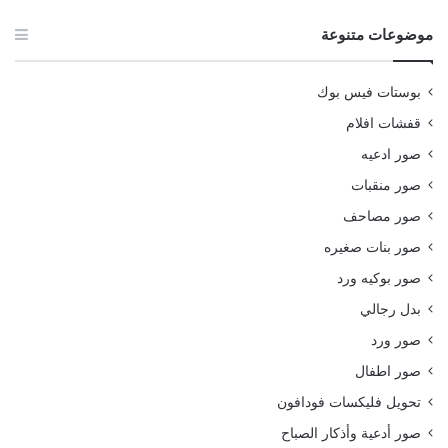
موضوعات متنوعة
بوستات فيس بوك
قفشات افلام
صور ادعيه
صور منقبات
صور مصاحف
صور بنات صغيره
صور بوكيه ورد
بدل رجالي
صور ورد
صور اطفال
تحويل فليكسات فودافون
صور أدعية وأذكار الصباح