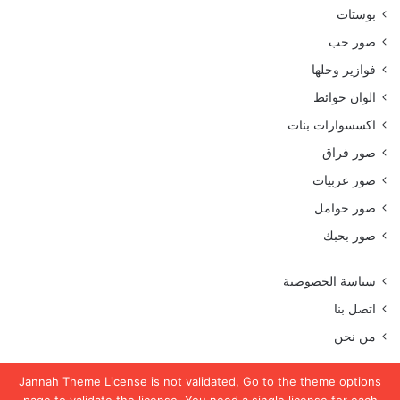
بوستات
صور حب
فوازير وحلها
الوان حوائط
اكسسوارات بنات
صور فراق
صور عربيات
صور حوامل
صور بحبك
سياسة الخصوصية
اتصل بنا
من نحن
Jannah Theme
License is not validated, Go to the theme options