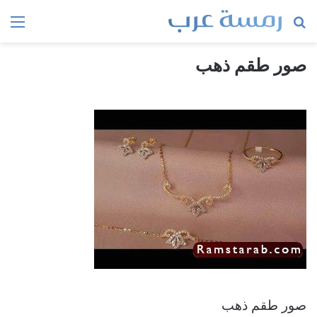
بحث
الق
عن
صور طقم ذهب
صور طقم ذهب