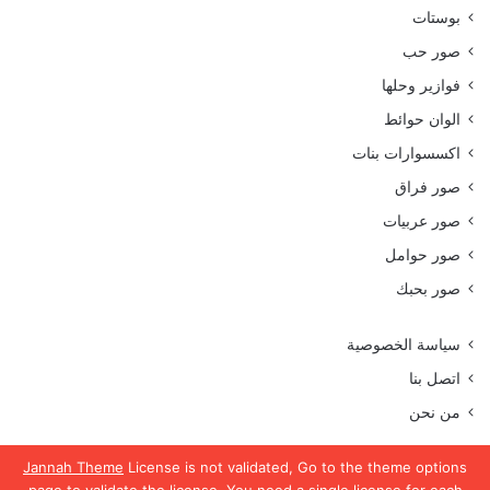
بوستات
صور حب
فوازير وحلها
الوان حوائط
اكسسوارات بنات
صور فراق
صور عربيات
صور حوامل
صور بحبك
سياسة الخصوصية
اتصل بنا
من نحن
Jannah Theme
License is not validated, Go to the theme options