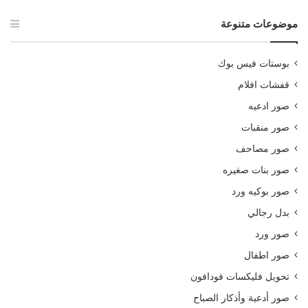
موضوعات متنوعة
بوستات فيس بوك
قفشات افلام
صور ادعيه
صور منقبات
صور مصاحف
صور بنات صغيره
صور بوكيه ورد
بدل رجالي
صور ورد
صور اطفال
تحويل فليكسات فودافون
صور أدعية وأذكار الصباح