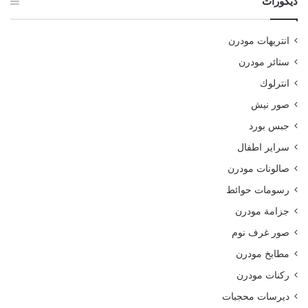
ديكورات
انتريهات مودرن
ستائر مودرن
انترلوك
صور نيش
جبس بورد
سراير اطفال
صالونات مودرن
رسومات حوائط
جزامة مودرن
صور غرف نوم
مطابخ مودرن
ركنات مودرن
ديرسات محجبات