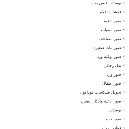
بوستات فيس بوك
قفشات افلام
صور ادعيه
صور منقبات
صور مصاحف
صور بنات صغيره
صور بوكيه ورد
بدل رجالي
صور ورد
صور اطفال
تحويل فليكسات فودافون
صور أدعية وأذكار الصباح
بوستات
صور حب
فوازير وحلها