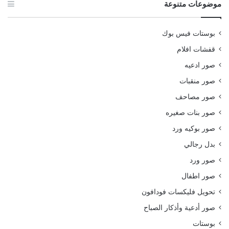
موضوعات متنوعة
بوستات فيس بوك
قفشات افلام
صور ادعيه
صور منقبات
صور مصاحف
صور بنات صغيره
صور بوكيه ورد
بدل رجالي
صور ورد
صور اطفال
تحويل فليكسات فودافون
صور أدعية وأذكار الصباح
بوستات