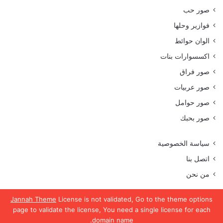
صور حب
فوازير وحلها
الوان حوائط
اكسسوارات بنات
صور فراق
صور عربيات
صور حوامل
صور بحبك
سياسة الخصوصية
اتصل بنا
من نحن
Jannah Theme
License is not validated, Go to the theme options
page to validate the license, You need a single license for each
جميع الحقوق محفوظة موقع رمسة عرب 2023
domain name.