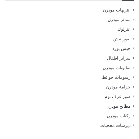
انتريهات مودرن
ستائر مودرن
انترلوك
صور نيش
جبس بورد
سراير اطفال
صالونات مودرن
رسومات حوائط
جزامة مودرن
صور غرف نوم
مطابخ مودرن
ركنات مودرن
ديرسات محجبات