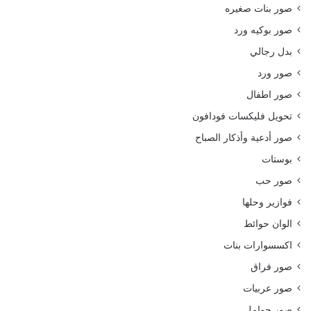
صور بنات صغيره
صور بوكيه ورد
بدل رجالي
صور ورد
صور اطفال
تحويل فليكسات فودافون
صور أدعية وأذكار الصباح
بوستات
صور حب
فوازير وحلها
الوان حوائط
اكسسوارات بنات
صور فراق
صور عربيات
صور حوامل