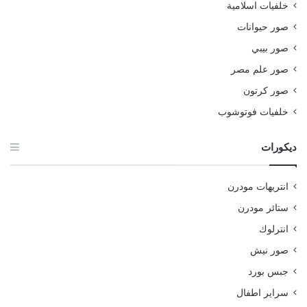
خلفيات اسلامية
صور حيوانات
صور بيبي
صور علم مصر
صور كرتون
خلفيات فوتوشوب
ديكورات
انتريهات مودرن
ستائر مودرن
انترلوك
صور نيش
جبس بورد
سراير اطفال