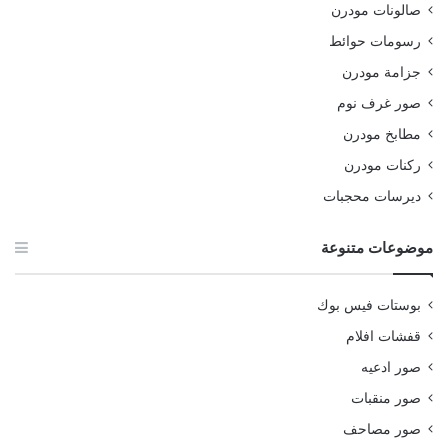
صالونات مودرن
رسومات حوائط
جزامة مودرن
صور غرف نوم
مطابخ مودرن
ركنات مودرن
ديرسات محجبات
موضوعات متنوعة
بوستات فيس بوك
قفشات افلام
صور ادعيه
صور منقبات
صور مصاحف