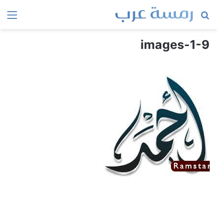
بحث
الق
عن
images-1-9