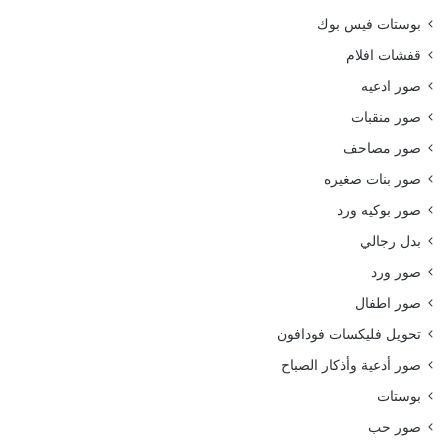
بوستات فيس بوك
قفشات افلام
صور ادعيه
صور منقبات
صور مصاحف
صور بنات صغيره
صور بوكيه ورد
بدل رجالي
صور ورد
صور اطفال
تحويل فليكسات فودافون
صور أدعية وأذكار الصباح
بوستات
صور حب