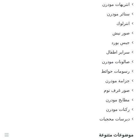
انتريهات مودرن
ستائر مودرن
انترلوك
صور نيش
جبس بورد
سراير اطفال
صالونات مودرن
رسومات حوائط
جزامة مودرن
صور غرف نوم
مطابخ مودرن
ركنات مودرن
ديرسات محجبات
موضوعات متنوعة