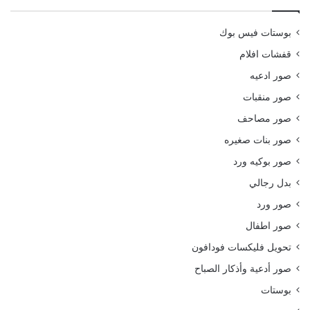
بوستات فيس بوك
قفشات افلام
صور ادعيه
صور منقبات
صور مصاحف
صور بنات صغيره
صور بوكيه ورد
بدل رجالي
صور ورد
صور اطفال
تحويل فليكسات فودافون
صور أدعية وأذكار الصباح
بوستات