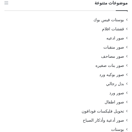
موضوعات متنوعة
بوستات فيس بوك
قفشات افلام
صور ادعيه
صور منقبات
صور مصاحف
صور بنات صغيره
صور بوكيه ورد
بدل رجالي
صور ورد
صور اطفال
تحويل فليكسات فودافون
صور أدعية وأذكار الصباح
بوستات