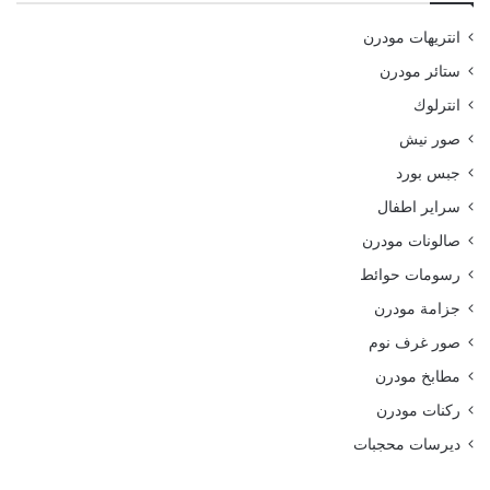
انتريهات مودرن
ستائر مودرن
انترلوك
صور نيش
جبس بورد
سراير اطفال
صالونات مودرن
رسومات حوائط
جزامة مودرن
صور غرف نوم
مطابخ مودرن
ركنات مودرن
ديرسات محجبات