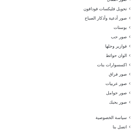
تحويل فليكسات فودافون
صور أدعية وأذكار الصباح
بوستات
صور حب
فوازير وحلها
الوان حوائط
اكسسوارات بنات
صور فراق
صور عربيات
صور حوامل
صور بحبك
سياسة الخصوصية
اتصل بنا