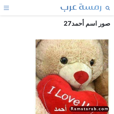
بحث
الق
عن
صور اسم أحمد27