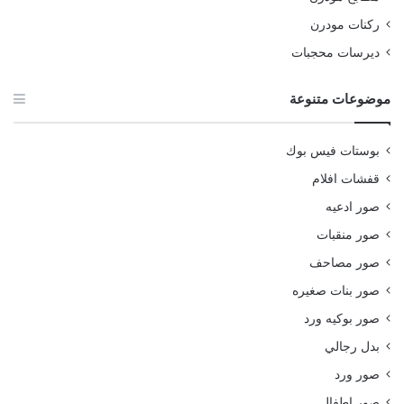
ركنات مودرن
ديرسات محجبات
موضوعات متنوعة
بوستات فيس بوك
قفشات افلام
صور ادعيه
صور منقبات
صور مصاحف
صور بنات صغيره
صور بوكيه ورد
بدل رجالي
صور ورد
صور اطفال