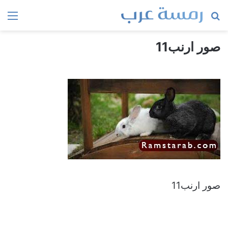
بحث
الق
عن
صور ارنب11
صور ارنب11