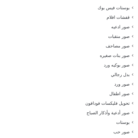
بوستات فيس بوك
قفشات افلام
صور ادعيه
صور منقبات
صور مصاحف
صور بنات صغيره
صور بوكيه ورد
بدل رجالي
صور ورد
صور اطفال
تحويل فليكسات فودافون
صور أدعية وأذكار الصباح
بوستات
صور حب