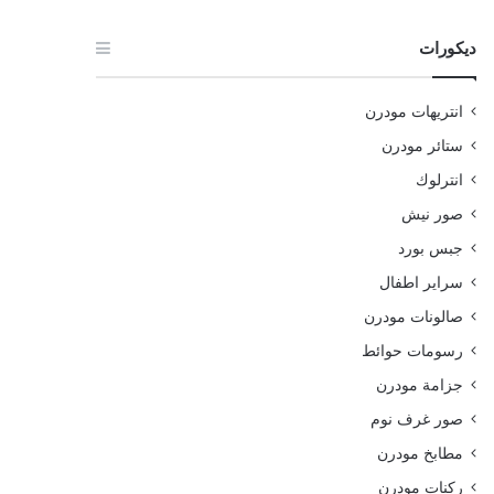
ديكورات
انتريهات مودرن
ستائر مودرن
انترلوك
صور نيش
جبس بورد
سراير اطفال
صالونات مودرن
رسومات حوائط
جزامة مودرن
صور غرف نوم
مطابخ مودرن
ركنات مودرن