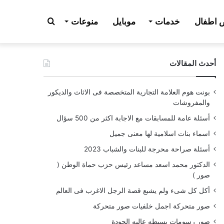
بحث
اطفال
خدمات
موبايل
منوعات
أحدث المقالات
عن
بونت هوم العلامة التجارية المتخصصة فى الاثاث والديكور
والمفروشات
أسئلة عامة للمسابقات مع الاجابة اكثر من 500 سؤال
اسماء بنات اسلامية لها معنى جميل
أسئلة صراحة محرجة للبنات والشباب 2023
الدكتور محمد اسعد مساعد رئيس حزب حماة الوطن (
صور )
أكل كل شىء ولم يشبع قصة الرجل الاغرب فى العالم
صور متحركة اجمل خلفيات صور متحركة
صور رسومات بسيطه عاليه الجودة