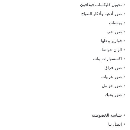
تحويل فليكسات فودافون
صور أدعية وأذكار الصباح
بوستات
صور حب
فوازير وحلها
الوان حوائط
اكسسوارات بنات
صور فراق
صور عربيات
صور حوامل
صور بحبك
سياسة الخصوصية
اتصل بنا