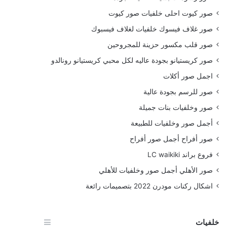
صور كيوت احلى خلفيات صور كيوت
صور غلاف فيسوك خلفيات لغلاف فيسبوك
صور قلب مكسور حزينة للمجروحين
صور كريستيانو بجودة عاليه لكل محبي كريستيانو رونالدو
اجمل صور أكلات
صور للرسم بجودة عالية
صور وخلفيات بنات جميلة
أجمل صور وخلفيات للطبيعة
صور أفراح أجمل صور أفراح
فروع براند LC waikiki
صور الأهلي أجمل صور وخلفيات للأهلي
اشكال ركنات مودرن 2022 بتصميمات رائعة
خلفيات