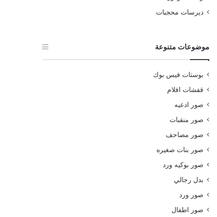
ديرسات محجبات
موضوعات متنوعة
بوستات فيس بوك
قفشات افلام
صور ادعيه
صور منقبات
صور مصاحف
صور بنات صغيره
صور بوكيه ورد
بدل رجالي
صور ورد
صور اطفال