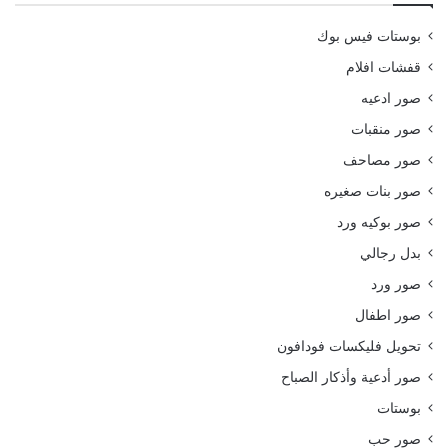
بوستات فيس بوك
قفشات افلام
صور ادعيه
صور منقبات
صور مصاحف
صور بنات صغيره
صور بوكيه ورد
بدل رجالي
صور ورد
صور اطفال
تحويل فليكسات فودافون
صور أدعية وأذكار الصباح
بوستات
صور حب