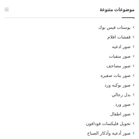
موضوعات متنوعة
بوستات فيس بوك
قفشات افلام
صور ادعيه
صور منقبات
صور مصاحف
صور بنات صغيره
صور بوكيه ورد
بدل رجالي
صور ورد
صور اطفال
تحويل فليكسات فودافون
صور أدعية وأذكار الصباح