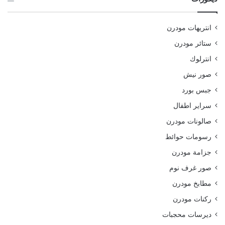
انتريهات مودرن
ستائر مودرن
انترلوك
صور نيش
جبس بورد
سراير اطفال
صالونات مودرن
رسومات حوائط
جزامة مودرن
صور غرف نوم
مطابخ مودرن
ركنات مودرن
ديرسات محجبات