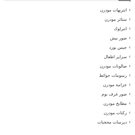
انتريهات مودرن
ستائر مودرن
انترلوك
صور نيش
جبس بورد
سراير اطفال
صالونات مودرن
رسومات حوائط
جزامة مودرن
صور غرف نوم
مطابخ مودرن
ركنات مودرن
ديرسات محجبات