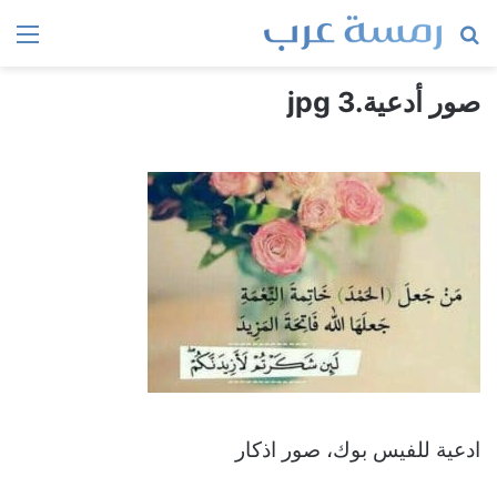
بحث
الق
عن
صور أدعية.jpg 3
ادعية للفيس بوك، صور اذكار