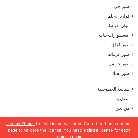
صور حب
فوازير وحلها
الوان حوائط
اكسسوارات بنات
صور فراق
صور عربيات
صور حوامل
صور بحبك
سياسة الخصوصية
اتصل بنا
من نحن
Jannah Theme
License is not validated, Go to the theme options
page to validate the license, You need a single license for each
جميع الحقوق محفوظة موقع رمسة عرب 2023
domain name.