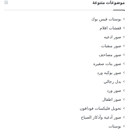
موضوعات متنوعة
بوستات فيس بوك
قفشات افلام
صور ادعيه
صور منقبات
صور مصاحف
صور بنات صغيره
صور بوكيه ورد
بدل رجالي
صور ورد
صور اطفال
تحويل فليكسات فودافون
صور أدعية وأذكار الصباح
بوستات