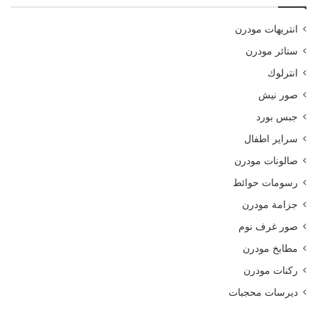
انتريهات مودرن
ستائر مودرن
انترلوك
صور نيش
جبس بورد
سراير اطفال
صالونات مودرن
رسومات حوائط
جزامة مودرن
صور غرف نوم
مطابخ مودرن
ركنات مودرن
ديرسات محجبات