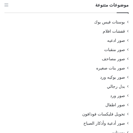
موضوعات متنوعة
بوستات فيس بوك
قفشات افلام
صور ادعيه
صور منقبات
صور مصاحف
صور بنات صغيره
صور بوكيه ورد
بدل رجالي
صور ورد
صور اطفال
تحويل فليكسات فودافون
صور أدعية وأذكار الصباح
بوستات