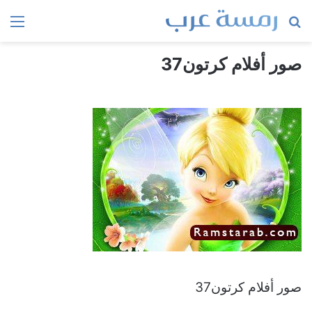
بحث
الق
عن
صور أفلام كرتون37
صور أفلام كرتون37