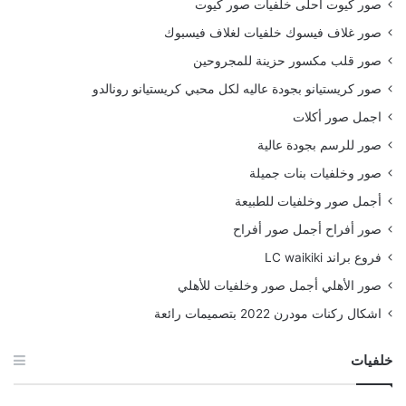
صور كيوت احلى خلفيات صور كيوت
صور غلاف فيسوك خلفيات لغلاف فيسبوك
صور قلب مكسور حزينة للمجروحين
صور كريستيانو بجودة عاليه لكل محبي كريستيانو رونالدو
اجمل صور أكلات
صور للرسم بجودة عالية
صور وخلفيات بنات جميلة
أجمل صور وخلفيات للطبيعة
صور أفراح أجمل صور أفراح
فروع براند LC waikiki
صور الأهلي أجمل صور وخلفيات للأهلي
اشكال ركنات مودرن 2022 بتصميمات رائعة
خلفيات