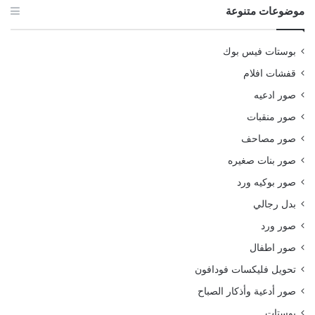
موضوعات متنوعة
بوستات فيس بوك
قفشات افلام
صور ادعيه
صور منقبات
صور مصاحف
صور بنات صغيره
صور بوكيه ورد
بدل رجالي
صور ورد
صور اطفال
تحويل فليكسات فودافون
صور أدعية وأذكار الصباح
بوستات