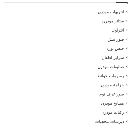
انتريهات مودرن
ستائر مودرن
انترلوك
صور نيش
جبس بورد
سراير اطفال
صالونات مودرن
رسومات حوائط
جزامة مودرن
صور غرف نوم
مطابخ مودرن
ركنات مودرن
ديرسات محجبات