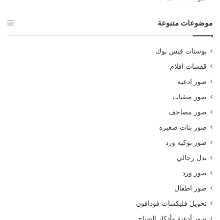
موضوعات متنوعة
بوستات فيس بوك
قفشات افلام
صور ادعيه
صور منقبات
صور مصاحف
صور بنات صغيره
صور بوكيه ورد
بدل رجالي
صور ورد
صور اطفال
تحويل فليكسات فودافون
صور أدعية وأذكار الصباح