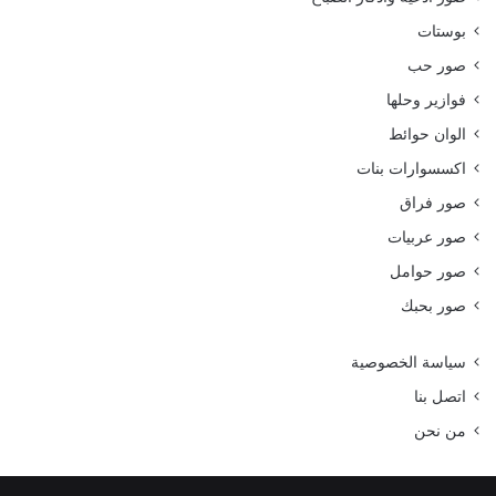
بوستات
صور حب
فوازير وحلها
الوان حوائط
اكسسوارات بنات
صور فراق
صور عربيات
صور حوامل
صور بحبك
سياسة الخصوصية
اتصل بنا
من نحن