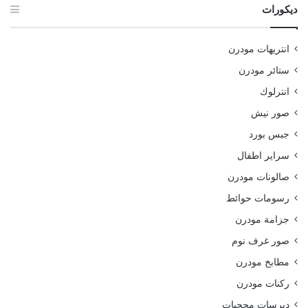
ديكورات
انتريهات مودرن
ستائر مودرن
انترلوك
صور نيش
جبس بورد
سراير اطفال
صالونات مودرن
رسومات حوائط
جزامة مودرن
صور غرف نوم
مطابخ مودرن
ركنات مودرن
ديرسات محجبات