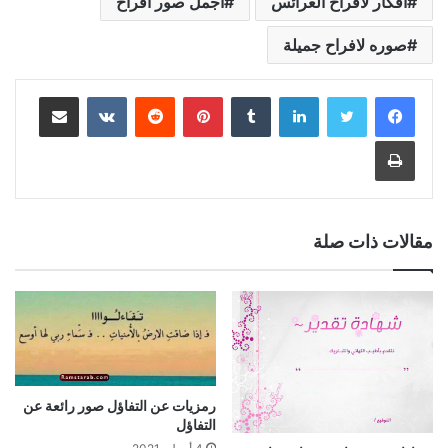
أفكار لأفراح العرائس
اجمل صور أفراح
صوره لافراح جميلة
لينكدإن
بينتيريست
مشاركة عبر البريد
طباعة
مقالات ذات صلة
رمزيات عن التفاؤل صور رائعة عن
التفاؤل