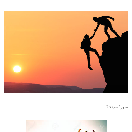
صور اصدقاء7