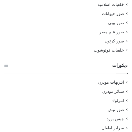
خلفيات اسلامية
صور حيوانات
صور بيبي
صور علم مصر
صور كرتون
خلفيات فوتوشوب
ديكورات
انتريهات مودرن
ستائر مودرن
انترلوك
صور نيش
جبس بورد
سراير اطفال