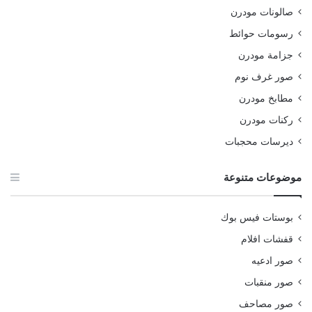
صالونات مودرن
رسومات حوائط
جزامة مودرن
صور غرف نوم
مطابخ مودرن
ركنات مودرن
ديرسات محجبات
موضوعات متنوعة
بوستات فيس بوك
قفشات افلام
صور ادعيه
صور منقبات
صور مصاحف