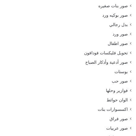
صور بنات صغيره
صور بوكيه ورد
بدل رجالي
صور ورد
صور اطفال
تحويل فليكسات فودافون
صور أدعية وأذكار الصباح
بوستات
صور حب
فوازير وحلها
الوان حوائط
اكسسوارات بنات
صور فراق
صور عربيات