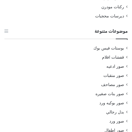
ركنات مودرن
ديرسات محجبات
موضوعات متنوعة
بوستات فيس بوك
قفشات افلام
صور ادعيه
صور منقبات
صور مصاحف
صور بنات صغيره
صور بوكيه ورد
بدل رجالي
صور ورد
صور اطفال