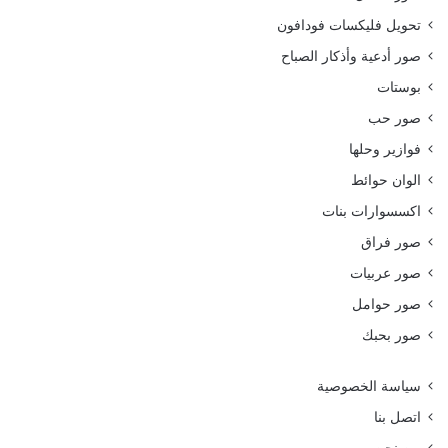
تحويل فليكسات فودافون
صور أدعية وأذكار الصباح
بوستات
صور حب
فوازير وحلها
الوان حوائط
اكسسوارات بنات
صور فراق
صور عربيات
صور حوامل
صور بحبك
سياسة الخصوصية
اتصل بنا