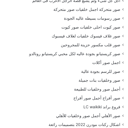
أكل كل شىء ولم يشبع قصة الرجل الاغرب فى العالم
صور متحركة اجمل خلفيات صور متحركة
صور رسومات بسيطه عاليه الجودة
صور كيوت احلى خلفيات صور كيوت
صور غلاف فيسوك خلفيات لغلاف فيسبوك
صور قلب مكسور حزينة للمجروحين
صور كريستيانو بجودة عاليه لكل محبي كريستيانو رونالدو
اجمل صور أكلات
صور للرسم بجودة عالية
صور وخلفيات بنات جميلة
أجمل صور وخلفيات للطبيعة
صور أفراح أجمل صور أفراح
فروع براند LC waikiki
صور الأهلي أجمل صور وخلفيات للأهلي
اشكال ركنات مودرن 2022 بتصميمات رائعة