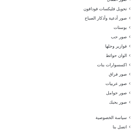
تحويل فليكسات فودافون
صور أدعية وأذكار الصباح
بوستات
صور حب
فوازير وحلها
الوان حوائط
اكسسوارات بنات
صور فراق
صور عربيات
صور حوامل
صور بحبك
سياسة الخصوصية
اتصل بنا