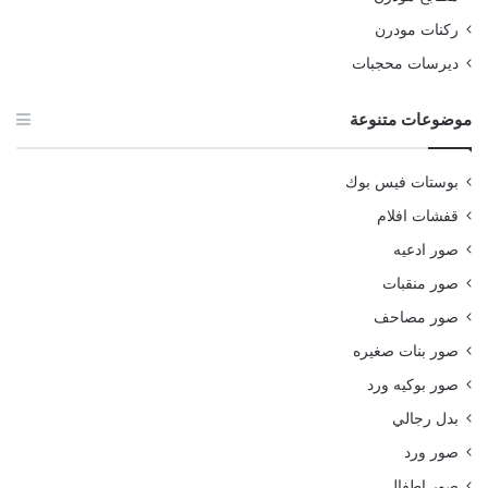
ركنات مودرن
ديرسات محجبات
موضوعات متنوعة
بوستات فيس بوك
قفشات افلام
صور ادعيه
صور منقبات
صور مصاحف
صور بنات صغيره
صور بوكيه ورد
بدل رجالي
صور ورد
صور اطفال