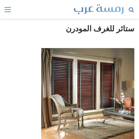
بحث
الق
عن
ستائر للغرف المودرن