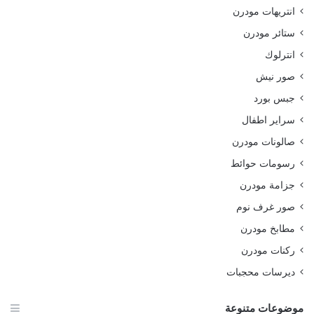
انتريهات مودرن
ستائر مودرن
انترلوك
صور نيش
جبس بورد
سراير اطفال
صالونات مودرن
رسومات حوائط
جزامة مودرن
صور غرف نوم
مطابخ مودرن
ركنات مودرن
ديرسات محجبات
موضوعات متنوعة