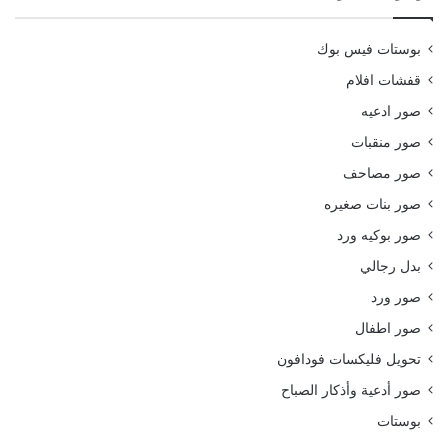
بوستات فيس بوك
قفشات افلام
صور ادعيه
صور منقبات
صور مصاحف
صور بنات صغيره
صور بوكيه ورد
بدل رجالي
صور ورد
صور اطفال
تحويل فليكسات فودافون
صور أدعية وأذكار الصباح
بوستات