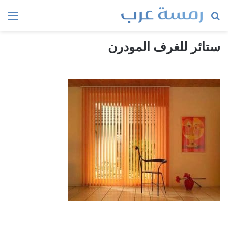
بحث
الق
عن
ستائر للغرف المودرن