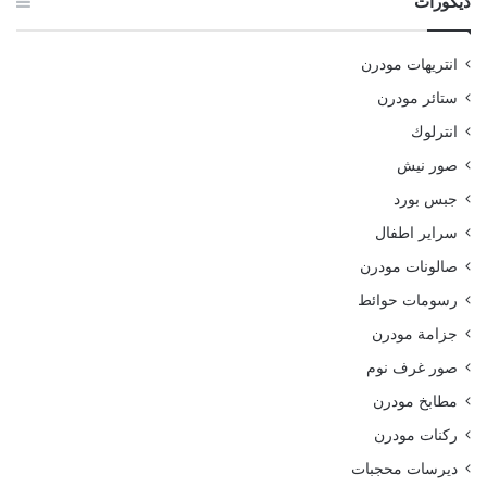
ديكورات
انتريهات مودرن
ستائر مودرن
انترلوك
صور نيش
جبس بورد
سراير اطفال
صالونات مودرن
رسومات حوائط
جزامة مودرن
صور غرف نوم
مطابخ مودرن
ركنات مودرن
ديرسات محجبات