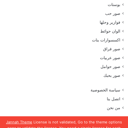
بوستات
صور حب
فوازير وحلها
الوان حوائط
اكسسوارات بنات
صور فراق
صور عربيات
صور حوامل
صور بحبك
سياسة الخصوصية
اتصل بنا
من نحن
Jannah Theme
License is not validated, Go to the theme options