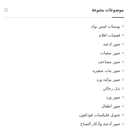
موضوعات متنوعة
بوستات فيس بوك
قفشات افلام
صور ادعيه
صور منقبات
صور مصاحف
صور بنات صغيره
صور بوكيه ورد
بدل رجالي
صور ورد
صور اطفال
تحويل فليكسات فودافون
صور أدعية وأذكار الصباح