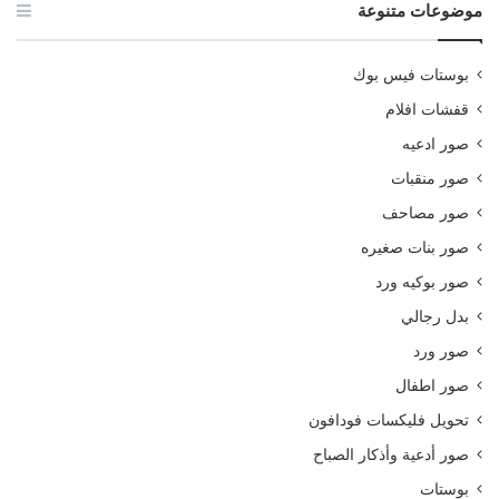
موضوعات متنوعة
بوستات فيس بوك
قفشات افلام
صور ادعيه
صور منقبات
صور مصاحف
صور بنات صغيره
صور بوكيه ورد
بدل رجالي
صور ورد
صور اطفال
تحويل فليكسات فودافون
صور أدعية وأذكار الصباح
بوستات