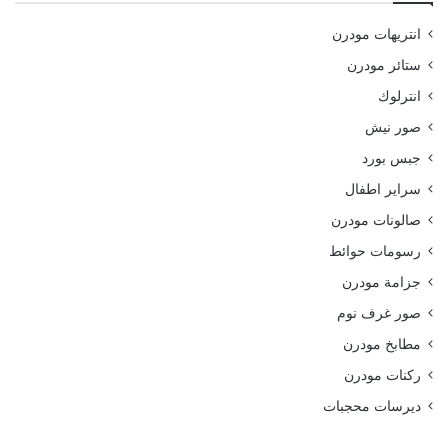
انتريهات مودرن
ستائر مودرن
انترلوك
صور نيش
جبس بورد
سراير اطفال
صالونات مودرن
رسومات حوائط
جزامة مودرن
صور غرف نوم
مطابخ مودرن
ركنات مودرن
ديرسات محجبات