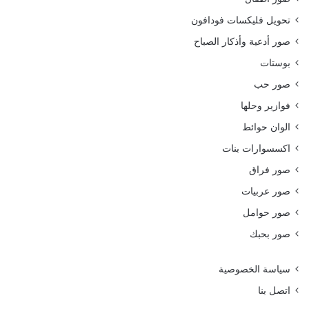
تحويل فليكسات فودافون
صور أدعية وأذكار الصباح
بوستات
صور حب
فوازير وحلها
الوان حوائط
اكسسوارات بنات
صور فراق
صور عربيات
صور حوامل
صور بحبك
سياسة الخصوصية
اتصل بنا