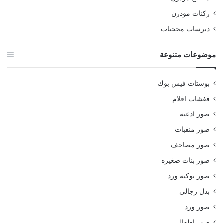
ركنات مودرن
ديرسات محجبات
موضوعات متنوعة
بوستات فيس بوك
قفشات افلام
صور ادعيه
صور منقبات
صور مصاحف
صور بنات صغيره
صور بوكيه ورد
بدل رجالي
صور ورد
صور اطفال