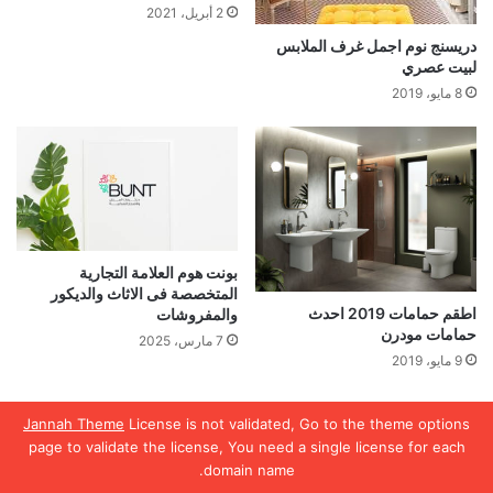
2 أبريل، 2021
دريسنج نوم اجمل غرف الملابس
لبيت عصري
8 مايو، 2019
بونت هوم العلامة التجارية
المتخصصة فى الاثاث والديكور
اطقم حمامات 2019 احدث
والمفروشات
حمامات مودرن
7 مارس، 2025
9 مايو، 2019
اترك تعليقاً
Jannah Theme
License is not validated, Go to the theme options
page to validate the license, You need a single license for each
domain name.
لن يتم نشر عنوان بريدك الإلكتروني.
الحقول الإلزامية مشار إليها بـ
*
يسبوك
تويتر
واتساب
تيلقرام