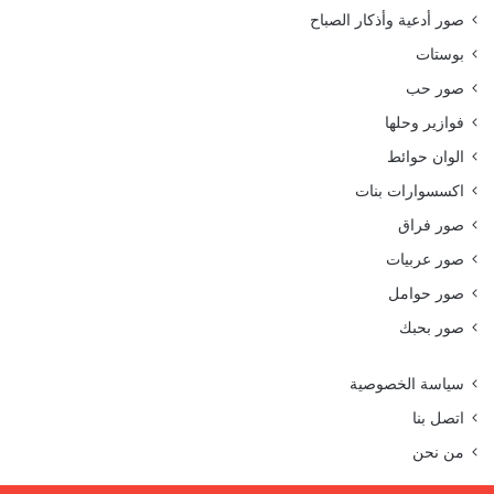
صور أدعية وأذكار الصباح
بوستات
صور حب
فوازير وحلها
الوان حوائط
اكسسوارات بنات
صور فراق
صور عربيات
صور حوامل
صور بحبك
سياسة الخصوصية
اتصل بنا
من نحن