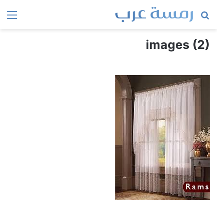
بحث
الق
عن
images (2)