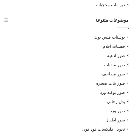
ديرسات محجبات
موضوعات متنوعة
بوستات فيس بوك
قفشات افلام
صور ادعيه
صور منقبات
صور مصاحف
صور بنات صغيره
صور بوكيه ورد
بدل رجالي
صور ورد
صور اطفال
تحويل فليكسات فودافون