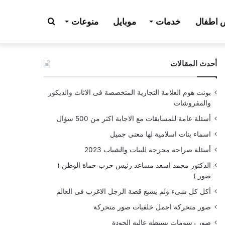
بحث
اطفال
خدمات
موبايل
منوعات
أحدث المقالات
عن
بونت هوم العلامة التجارية المتخصصة فى الاثاث والديكور
والمفروشات
أسئلة عامة للمسابقات مع الاجابة اكثر من 500 سؤال
اسماء بنات اسلامية لها معنى جميل
أسئلة صراحة محرجة للبنات والشباب 2023
الدكتور محمد اسعد مساعد رئيس حزب حماة الوطن (
صور )
أكل كل شىء ولم يشبع قصة الرجل الاغرب فى العالم
صور متحركة اجمل خلفيات صور متحركة
صور رسومات بسيطه عاليه الجودة