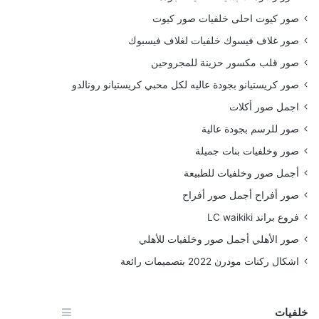
صور كيوت احلى خلفيات صور كيوت
صور غلاف فيسوك خلفيات لغلاف فيسبوك
صور قلب مكسور حزينة للمجروحين
صور كريستيانو بجودة عاليه لكل محبي كريستيانو رونالدو
اجمل صور أكلات
صور للرسم بجودة عالية
صور وخلفيات بنات جميلة
أجمل صور وخلفيات للطبيعة
صور أفراح أجمل صور أفراح
فروع براند LC waikiki
صور الأهلي أجمل صور وخلفيات للأهلي
اشكال ركنات مودرن 2022 بتصميمات رائعة
خلفيات