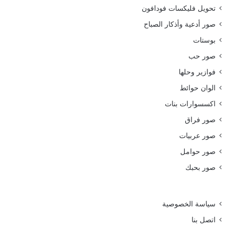
تحويل فليكسات فودافون
صور أدعية وأذكار الصباح
بوستات
صور حب
فوازير وحلها
الوان حوائط
اكسسوارات بنات
صور فراق
صور عربيات
صور حوامل
صور بحبك
سياسة الخصوصية
اتصل بنا