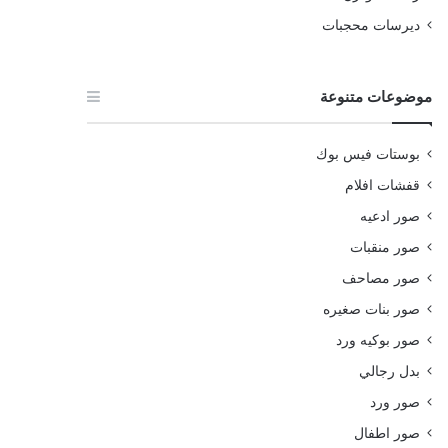
ديرسات محجبات
موضوعات متنوعة
بوستات فيس بوك
قفشات افلام
صور ادعيه
صور منقبات
صور مصاحف
صور بنات صغيره
صور بوكيه ورد
بدل رجالي
صور ورد
صور اطفال