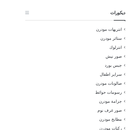
ديكورات
انتريهات مودرن
ستائر مودرن
انترلوك
صور نيش
جبس بورد
سراير اطفال
صالونات مودرن
رسومات حوائط
جزامة مودرن
صور غرف نوم
مطابخ مودرن
ركنات مودرن