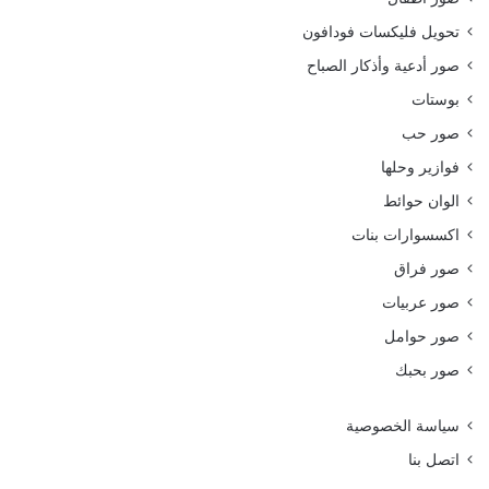
تحويل فليكسات فودافون
صور أدعية وأذكار الصباح
بوستات
صور حب
فوازير وحلها
الوان حوائط
اكسسوارات بنات
صور فراق
صور عربيات
صور حوامل
صور بحبك
سياسة الخصوصية
اتصل بنا