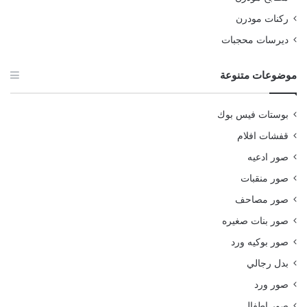
ركنات مودرن
ديرسات محجبات
موضوعات متنوعة
بوستات فيس بوك
قفشات افلام
صور ادعيه
صور منقبات
صور مصاحف
صور بنات صغيره
صور بوكيه ورد
بدل رجالي
صور ورد
صور اطفال