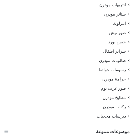
انتريهات مودرن
ستائر مودرن
انترلوك
صور نيش
جبس بورد
سراير اطفال
صالونات مودرن
رسومات حوائط
جزامة مودرن
صور غرف نوم
مطابخ مودرن
ركنات مودرن
ديرسات محجبات
موضوعات متنوعة