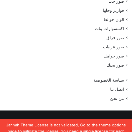
صور حب
فوازير وحلها
الوان حوائط
اكسسوارات بنات
صور فراق
صور عربيات
صور حوامل
صور بحبك
سياسة الخصوصية
اتصل بنا
من نحن
جميع الحقوق محفوظة موقع رمسة عرب 2023
Jannah Theme
License is not validated, Go to the theme options
page to validate the license, You need a single license for each