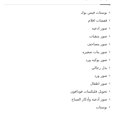
بوستات فيس بوك
قفشات افلام
صور ادعيه
صور منقبات
صور مصاحف
صور بنات صغيره
صور بوكيه ورد
بدل رجالي
صور ورد
صور اطفال
تحويل فليكسات فودافون
صور أدعية وأذكار الصباح
بوستات