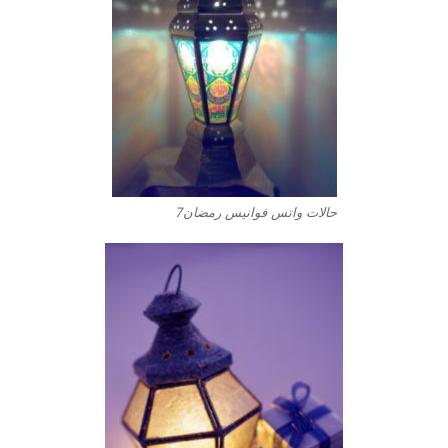
حالات واتس فوانيس رمضان7