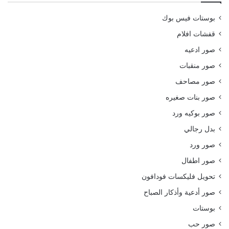
بوستات فيس بوك
قفشات افلام
صور ادعيه
صور منقبات
صور مصاحف
صور بنات صغيره
صور بوكيه ورد
بدل رجالي
صور ورد
صور اطفال
تحويل فليكسات فودافون
صور أدعية وأذكار الصباح
بوستات
صور حب