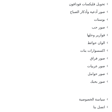
تحويل فليكسات فودافون
صور أدعية وأذكار الصباح
بوستات
صور حب
فوازير وحلها
الوان حوائط
اكسسوارات بنات
صور فراق
صور عربيات
صور حوامل
صور بحبك
سياسة الخصوصية
اتصل بنا