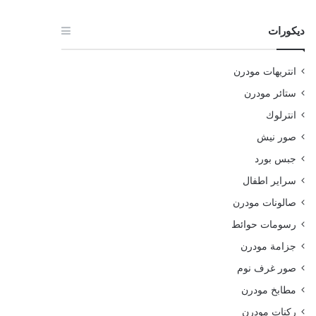
ديكورات
انتريهات مودرن
ستائر مودرن
انترلوك
صور نيش
جبس بورد
سراير اطفال
صالونات مودرن
رسومات حوائط
جزامة مودرن
صور غرف نوم
مطابخ مودرن
ركنات مودرن