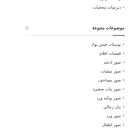
ديرسات محجبات
موضوعات متنوعة
بوستات فيس بوك
قفشات افلام
صور ادعيه
صور منقبات
صور مصاحف
صور بنات صغيره
صور بوكيه ورد
بدل رجالي
صور ورد
صور اطفال