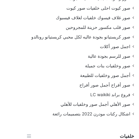
صور كيوت احلى خلفيات صور كيوت
صور غلاف فيسوك خلفيات لغلاف فيسبوك
صور قلب مكسور حزينة للمجروحين
صور كريستيانو بجودة عاليه لكل محبي كريستيانو رونالدو
اجمل صور أكلات
صور للرسم بجودة عالية
صور وخلفيات بنات جميلة
أجمل صور وخلفيات للطبيعة
صور أفراح أجمل صور أفراح
فروع براند LC waikiki
صور الأهلي أجمل صور وخلفيات للأهلي
اشكال ركنات مودرن 2022 بتصميمات رائعة
خلفيات