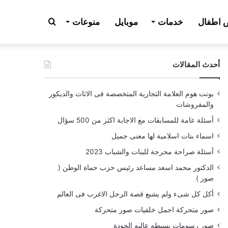
بحث
اطفال
خدمات
موبايل
منوعات
أحدث المقالات
عن
بونت هوم العلامة التجارية المتخصصة فى الاثاث والديكور
والمفروشات
أسئلة عامة للمسابقات مع الاجابة اكثر من 500 سؤال
اسماء بنات اسلامية لها معنى جميل
أسئلة صراحة محرجة للبنات والشباب 2023
الدكتور محمد اسعد مساعد رئيس حزب حماة الوطن (
صور )
أكل كل شىء ولم يشبع قصة الرجل الاغرب فى العالم
صور متحركة اجمل خلفيات صور متحركة
صور رسومات بسيطه عاليه الجودة