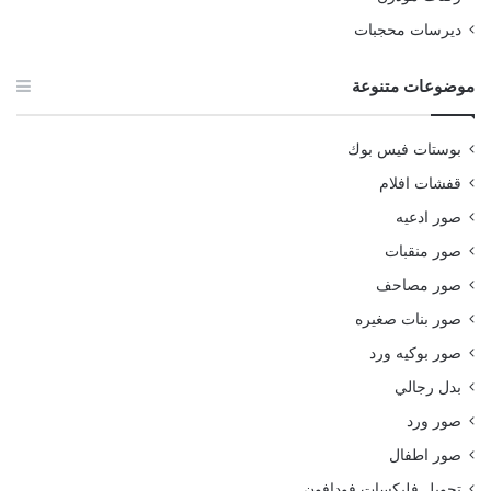
ديرسات محجبات
موضوعات متنوعة
بوستات فيس بوك
قفشات افلام
صور ادعيه
صور منقبات
صور مصاحف
صور بنات صغيره
صور بوكيه ورد
بدل رجالي
صور ورد
صور اطفال
تحويل فليكسات فودافون