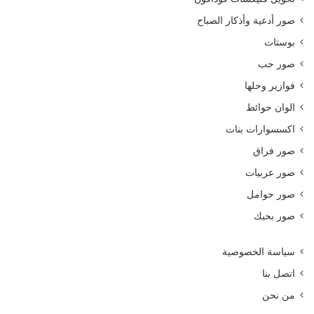
صور أدعية وأذكار الصباح
بوستات
صور حب
فوازير وحلها
الوان حوائط
اكسسوارات بنات
صور فراق
صور عربيات
صور حوامل
صور بحبك
سياسة الخصوصية
اتصل بنا
من نحن