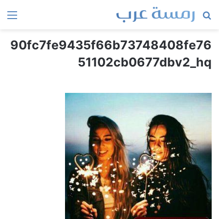
بحث
الق
عن
90fc7fe9435f66b73748408fe76
51102cb0677dbv2_hq