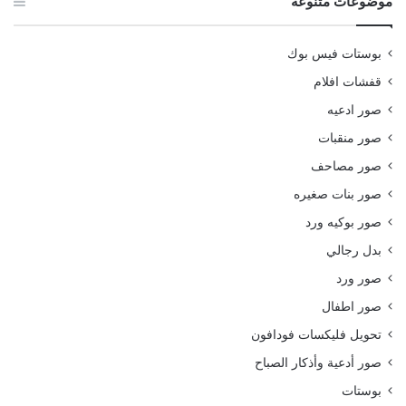
موضوعات متنوعة
بوستات فيس بوك
قفشات افلام
صور ادعيه
صور منقبات
صور مصاحف
صور بنات صغيره
صور بوكيه ورد
بدل رجالي
صور ورد
صور اطفال
تحويل فليكسات فودافون
صور أدعية وأذكار الصباح
بوستات