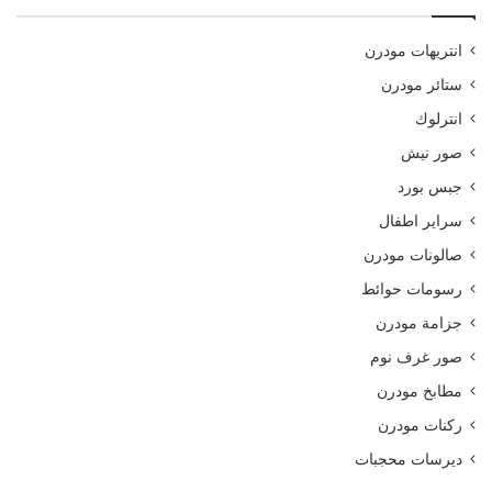
انتريهات مودرن
ستائر مودرن
انترلوك
صور نيش
جبس بورد
سراير اطفال
صالونات مودرن
رسومات حوائط
جزامة مودرن
صور غرف نوم
مطابخ مودرن
ركنات مودرن
ديرسات محجبات