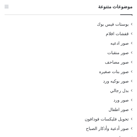
موضوعات متنوعة
بوستات فيس بوك
قفشات افلام
صور ادعيه
صور منقبات
صور مصاحف
صور بنات صغيره
صور بوكيه ورد
بدل رجالي
صور ورد
صور اطفال
تحويل فليكسات فودافون
صور أدعية وأذكار الصباح