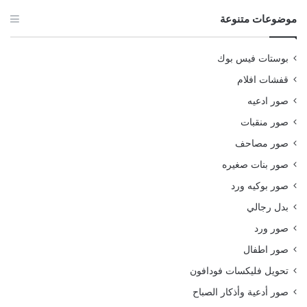
موضوعات متنوعة
بوستات فيس بوك
قفشات افلام
صور ادعيه
صور منقبات
صور مصاحف
صور بنات صغيره
صور بوكيه ورد
بدل رجالي
صور ورد
صور اطفال
تحويل فليكسات فودافون
صور أدعية وأذكار الصباح