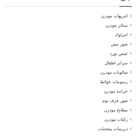
انتريهات مودرن
ستائر مودرن
انترلوك
صور نيش
جبس بورد
سراير اطفال
صالونات مودرن
رسومات حوائط
جزامة مودرن
صور غرف نوم
مطابخ مودرن
ركنات مودرن
ديرسات محجبات