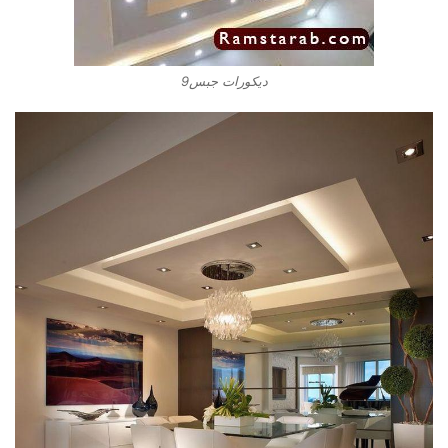
ديكورات جبس9