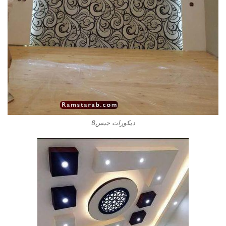
ديكورات جبس8