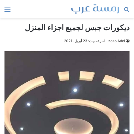
بحث
الق
عن
ديكورات جبس لجميع اجزاء المنزل
zozo Adel
آخر تحديث: 23 أبريل، 2021