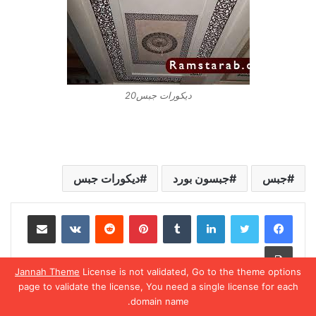
ديكورات جبس20
جبس
جبسون بورد
ديكورات جبس
لينكدإن
بينتيريست
مشاركة عبر البريد
طباعة
Jannah Theme
License is not validated, Go to the theme options
page to validate the license, You need a single license for each
domain name.
يسبوك
تويتر
واتساب
تيلقرام