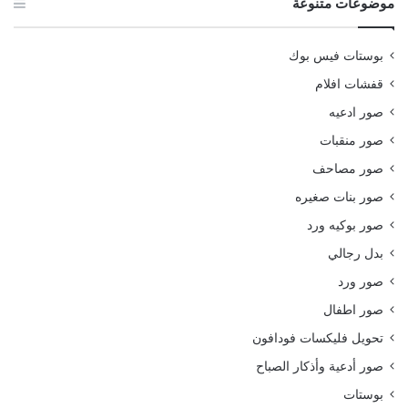
موضوعات متنوعة
بوستات فيس بوك
قفشات افلام
صور ادعيه
صور منقبات
صور مصاحف
صور بنات صغيره
صور بوكيه ورد
بدل رجالي
صور ورد
صور اطفال
تحويل فليكسات فودافون
صور أدعية وأذكار الصباح
بوستات