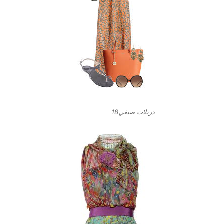
دريلات صيفي18