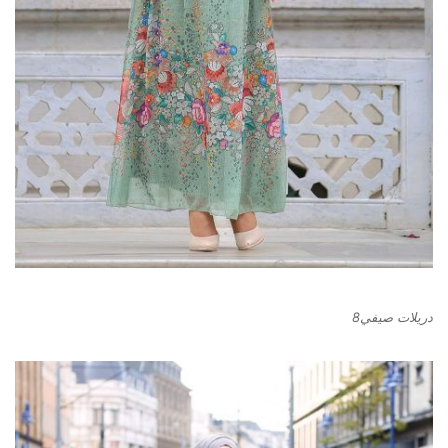
دريلات صيفي8