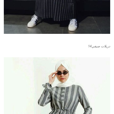
دريلات صيفي14