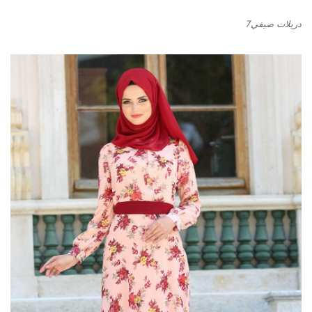
دريلات صيفي7