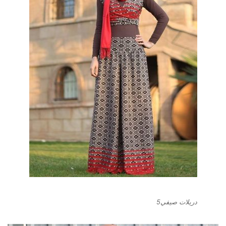
دريلات صيفي5