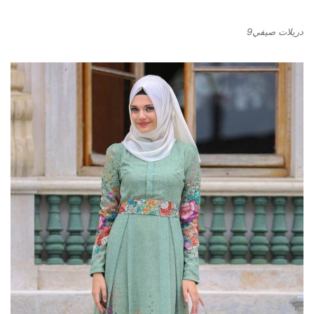
دريلات صيفي9